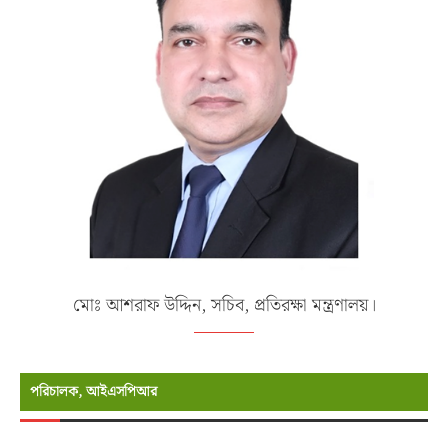
মোঃ আশরাফ উদ্দিন, সচিব, প্রতিরক্ষা মন্ত্রণালয়।
পরিচালক, আইএসপিআর