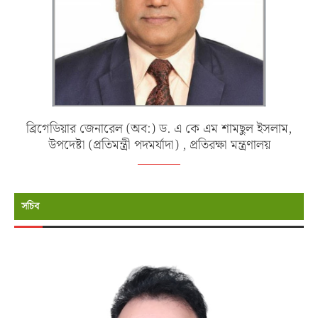
ব্রিগেডিয়ার জেনারেল (অব:) ড. এ কে এম শামছুল ইসলাম,
উপদেষ্টা (প্রতিমন্ত্রী পদমর্যাদা) , প্রতিরক্ষা মন্ত্রণালয়
সচিব