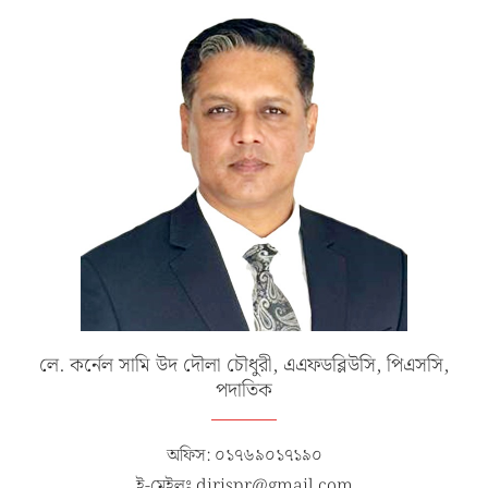
লে. কর্নেল সামি উদ দৌলা চৌধুরী, এএফডব্লিউসি, পিএসসি,
পদাতিক
অফিস: ০১৭৬৯০১৭১৯০
ই-মেইলঃ dirispr@gmail.com