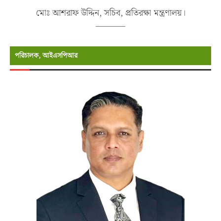
মোঃ আশরাফ উদ্দিন, সচিব, প্রতিরক্ষা মন্ত্রণালয়।
পরিচালক, আইএসপিআর