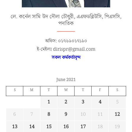
লে. কর্নেল সামি উদ দৌলা চৌধুরী, এএফডব্লিউসি, পিএসসি,
পদাতিক
অফিস: ০১৭৬৯০১৭১৯০
ই-মেইলঃ dirispr@gmail.com
সকল কর্মকর্তাবৃন্দ
June 2021
S
M
T
W
T
F
S
1
2
3
4
5
6
7
8
9
10
11
12
13
14
15
16
17
18
19