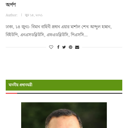
অর্পণ
Author:
জুন ১৪, ২০২১
ঢাকা, ১৪ জুনঃ- বিমান বাহিনী প্রধান এয়ার মার্শাল শেখ আব্দুল হান্নান,
বিইউপি, এনএসডব্লিউসি, এফএডব্লিউসি, পিএসসি…
মাননীয় প্রধানমন্রী