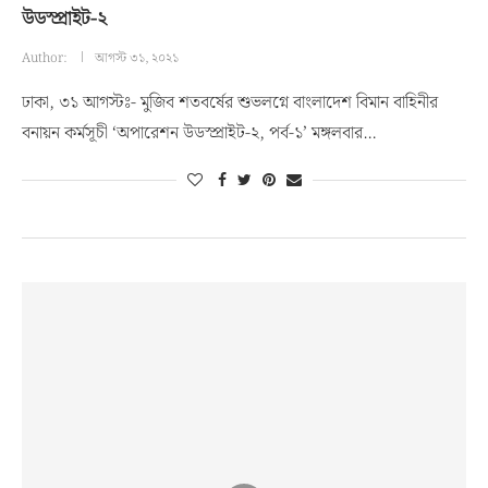
উডস্প্রাইট-২
Author:
আগস্ট ৩১, ২০২১
ঢাকা, ৩১ আগস্টঃ- মুজিব শতবর্ষের শুভলগ্নে বাংলাদেশ বিমান বাহিনীর
বনায়ন কর্মসূচী ‘অপারেশন উডস্প্রাইট-২, পর্ব-১’ মঙ্গলবার…