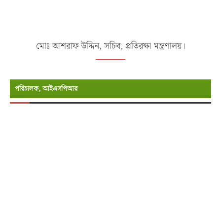
মোঃ আশরাফ উদ্দিন, সচিব, প্রতিরক্ষা মন্ত্রণালয়।
পরিচালক, আইএসপিআর