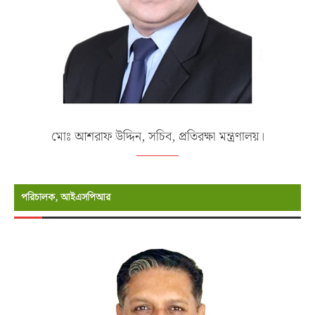
মোঃ আশরাফ উদ্দিন, সচিব, প্রতিরক্ষা মন্ত্রণালয়।
পরিচালক, আইএসপিআর