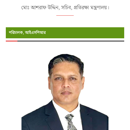
মোঃ আশরাফ উদ্দিন, সচিব, প্রতিরক্ষা মন্ত্রণালয়।
পরিচালক, আইএসপিআর