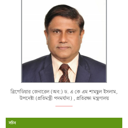
ব্রিগেডিয়ার জেনারেল (অব:) ড. এ কে এম শামছুল ইসলাম,
উপদেষ্টা (প্রতিমন্ত্রী পদমর্যাদা) , প্রতিরক্ষা মন্ত্রণালয়
সচিব