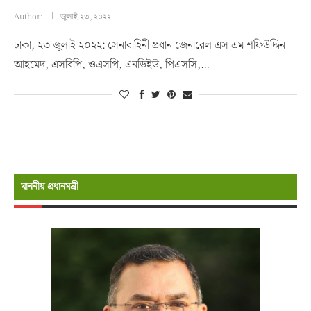
Author:
জুলাই ২৩, ২০২২
ঢাকা, ২৩ জুলাই ২০২২: সেনাবাহিনী প্রধান জেনারেল এস এম শফিউদ্দিন
আহমেদ, এসবিপি, ওএসপি, এনডিইউ, পিএসসি,…
মাননীয় প্রধানমন্রী