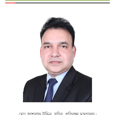
মোঃ আশরাফ উদ্দিন, সচিব, প্রতিরক্ষা মন্ত্রণালয়।