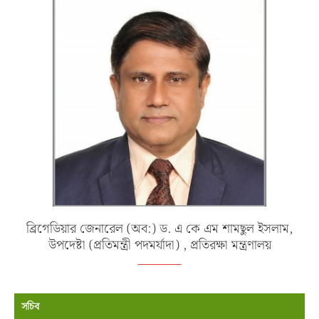
ব্রিগেডিয়ার জেনারেল (অব:) ড. এ কে এম শামছুল ইসলাম,
উপদেষ্টা (প্রতিমন্ত্রী পদমর্যাদা) , প্রতিরক্ষা মন্ত্রণালয়
সচিব