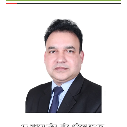
মোঃ আশরাফ উদ্দিন, সচিব, প্রতিরক্ষা মন্ত্রণালয়।