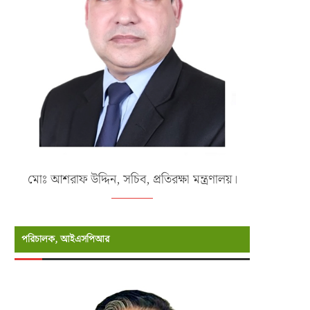
মোঃ আশরাফ উদ্দিন, সচিব, প্রতিরক্ষা মন্ত্রণালয়।
পরিচালক, আইএসপিআর