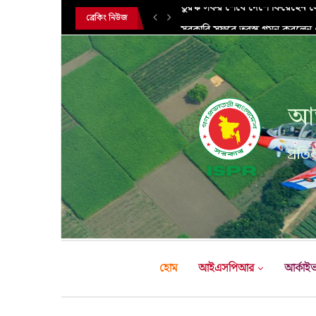
সরকারি সফরে তুরস্ক গমন করলেন সে
ব্রেকিং নিউজ
আন
প্রতির
হোম
আইএসপিআর
আর্কাই