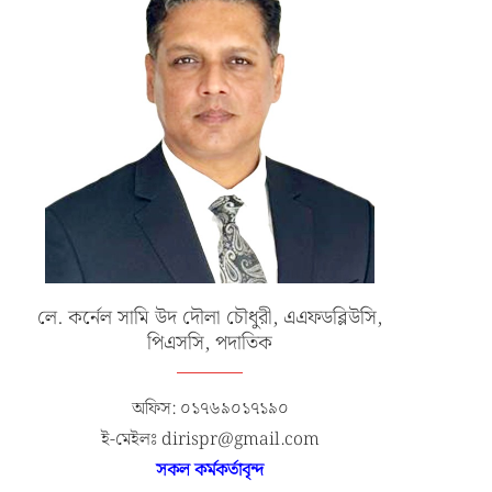
লে. কর্নেল সামি উদ দৌলা চৌধুরী, এএফডব্লিউসি,
পিএসসি, পদাতিক
অফিস: ০১৭৬৯০১৭১৯০
ই-মেইলঃ dirispr@gmail.com
সকল কর্মকর্তাবৃন্দ