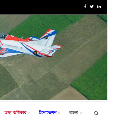
এক্সারসাইজ টাইগার লাইটনিং-২০২৬ এর উদ্বোধনী অনুষ্ঠান
তথ্য অধিকার
ইনোভেশন
বাংলা