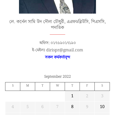
লে. কর্নেল সামি উদ দৌলা চৌধুরী, এএফডব্লিউসি, পিএসসি,
পদাতিক
অফিস: ০১৭৬৯০১৭১৯০
ই-মেইলঃ dirispr@gmail.com
সকল কর্মকর্তাবৃন্দ
September 2022
S
M
T
W
T
F
S
1
2
3
4
5
6
7
8
9
10