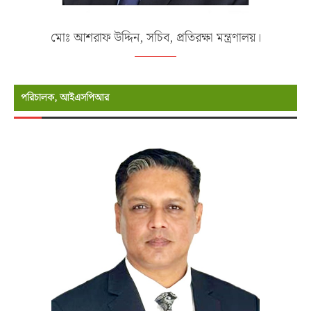
মোঃ আশরাফ উদ্দিন, সচিব, প্রতিরক্ষা মন্ত্রণালয়।
পরিচালক, আইএসপিআর