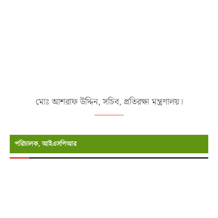
মোঃ আশরাফ উদ্দিন, সচিব, প্রতিরক্ষা মন্ত্রণালয়।
পরিচালক, আইএসপিআর