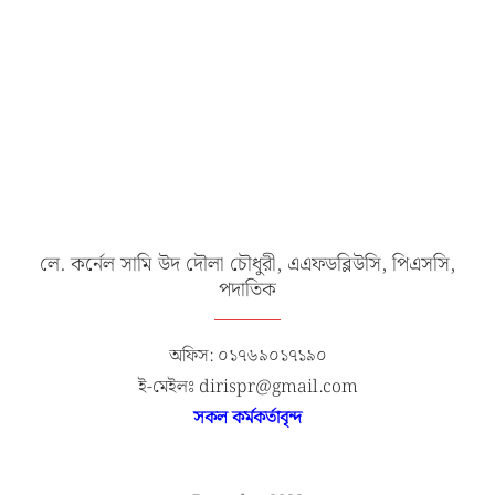
লে. কর্নেল সামি উদ দৌলা চৌধুরী, এএফডব্লিউসি, পিএসসি,
পদাতিক
অফিস: ০১৭৬৯০১৭১৯০
ই-মেইলঃ dirispr@gmail.com
সকল কর্মকর্তাবৃন্দ