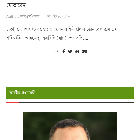
মোতায়েন
Author:
আইএসপিআর
আগস্ট ৮, ২০২৩
ঢাকা, ০৮ আগস্ট ২০২৩ ঃ সেনাবাহিনী প্রধান জেনারেল এস এম
শফিউদ্দিন আহমেদ, এসবিপি (বার), ওএসপি,…
মাননীয় প্রধানমন্রী