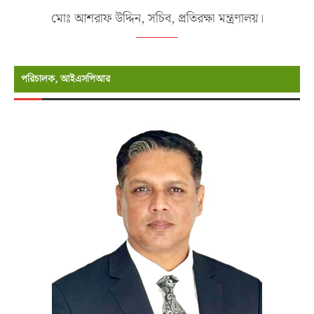
মোঃ আশরাফ উদ্দিন, সচিব, প্রতিরক্ষা মন্ত্রণালয়।
পরিচালক, আইএসপিআর