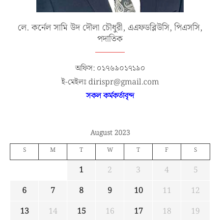
লে. কর্নেল সামি উদ দৌলা চৌধুরী, এএফডব্লিউসি, পিএসসি,
পদাতিক
অফিস: ০১৭৬৯০১৭১৯০
ই-মেইলঃ dirispr@gmail.com
সকল কর্মকর্তাবৃন্দ
August 2023
S
M
T
W
T
F
S
1
2
3
4
5
6
7
8
9
10
11
12
13
14
15
16
17
18
19