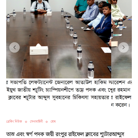
ব্রেকিং নিউজ
সেনাবাহিনী
হোম
তাম্র এবং স্বর্ণ পদক জয়ী রংপুর রাইফেল ক্লাবের শ্যূটারআব্দুস