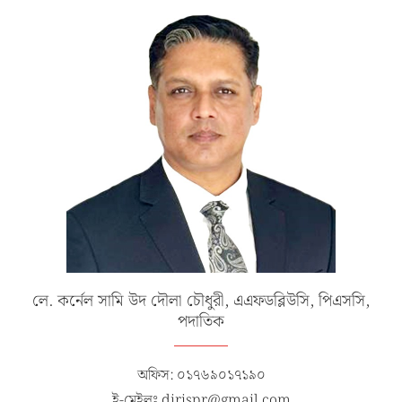
লে. কর্নেল সামি উদ দৌলা চৌধুরী, এএফডব্লিউসি, পিএসসি,
পদাতিক
অফিস: ০১৭৬৯০১৭১৯০
ই-মেইলঃ dirispr@gmail.com