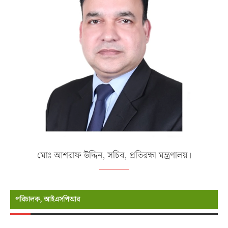
মোঃ আশরাফ উদ্দিন, সচিব, প্রতিরক্ষা মন্ত্রণালয়।
পরিচালক, আইএসপিআর