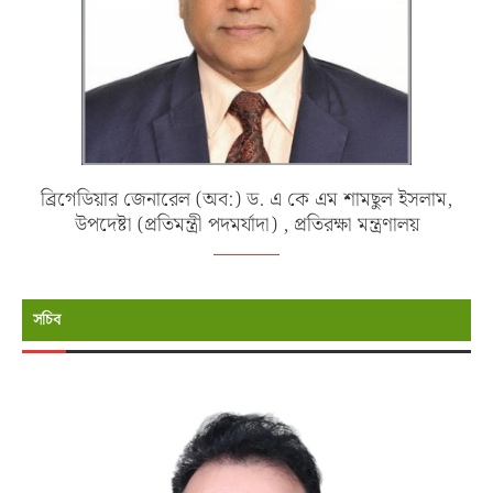
ব্রিগেডিয়ার জেনারেল (অব:) ড. এ কে এম শামছুল ইসলাম,
উপদেষ্টা (প্রতিমন্ত্রী পদমর্যাদা) , প্রতিরক্ষা মন্ত্রণালয়
সচিব