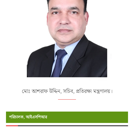
মোঃ আশরাফ উদ্দিন, সচিব, প্রতিরক্ষা মন্ত্রণালয়।
পরিচালক, আইএসপিআর