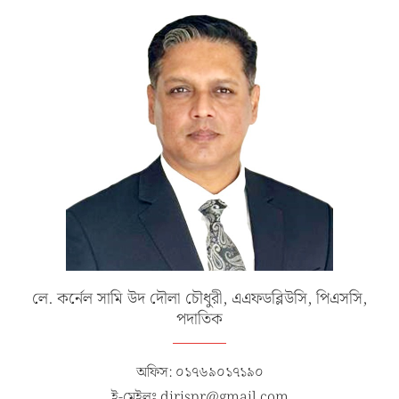
লে. কর্নেল সামি উদ দৌলা চৌধুরী, এএফডব্লিউসি, পিএসসি,
পদাতিক
অফিস: ০১৭৬৯০১৭১৯০
ই-মেইলঃ dirispr@gmail.com