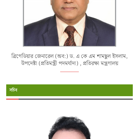
ব্রিগেডিয়ার জেনারেল (অব:) ড. এ কে এম শামছুল ইসলাম,
উপদেষ্টা (প্রতিমন্ত্রী পদমর্যাদা) , প্রতিরক্ষা মন্ত্রণালয়
সচিব