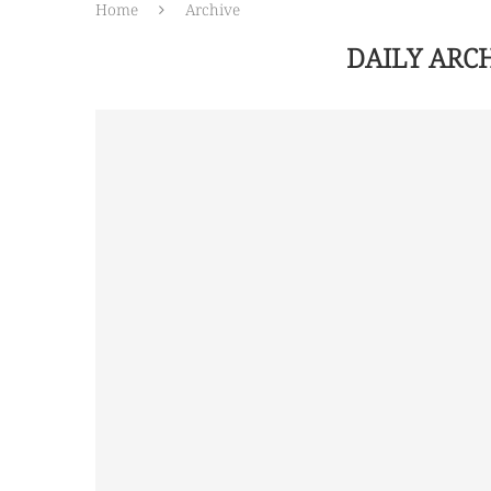
Home
Archive
DAILY ARC