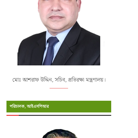
মোঃ আশরাফ উদ্দিন, সচিব, প্রতিরক্ষা মন্ত্রণালয়।
পরিচালক, আইএসপিআর