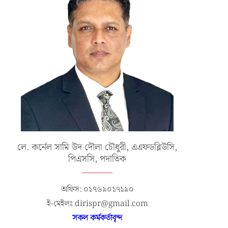
লে. কর্নেল সামি উদ দৌলা চৌধুরী, এএফডব্লিউসি,
পিএসসি, পদাতিক
অফিস: ০১৭৬৯০১৭১৯০
ই-মেইলঃ dirispr@gmail.com
সকল কর্মকর্তাবৃন্দ