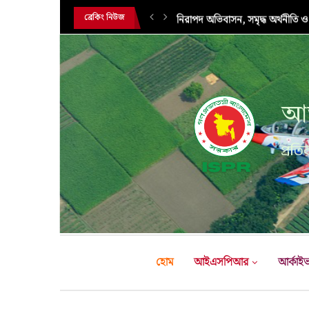
নিরাপদ অভিবাসন, সমৃদ্ধ অর্থনীতি ও
ব্রেকিং নিউজ
আন
প্রতির
হোম
আইএসপিআর
আর্কাই