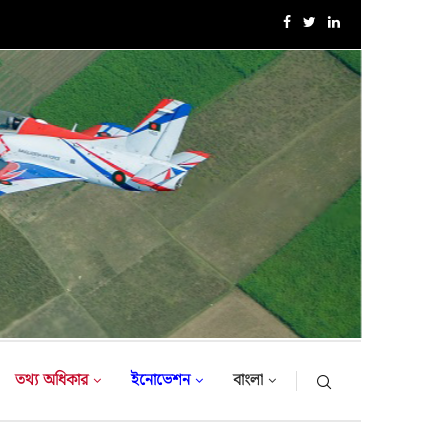
সেনাবাহিনী প্রধান কর্তৃক আর্মি ইন্টারন্যাশনাল ইসলামিক ইনস্টিটিউট (AIII
তথ্য অধিকার
ইনোভেশন
বাংলা