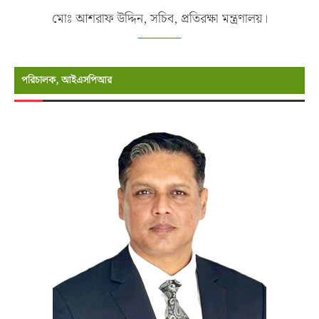
মোঃ আশরাফ উদ্দিন, সচিব, প্রতিরক্ষা মন্ত্রণালয়।
পরিচালক, আইএসপিআর