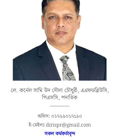
লে. কর্নেল সামি উদ দৌলা চৌধুরী, এএফডব্লিউসি,
পিএসসি, পদাতিক
অফিস: ০১৭৬৯০১৭১৯০
ই-মেইলঃ dirispr@gmail.com
সকল কর্মকর্তাবৃন্দ