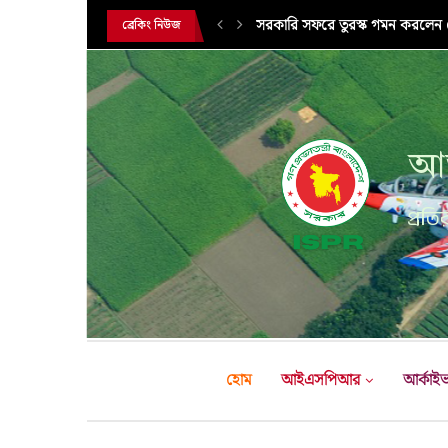
সরকারি সফরে তুরস্ক গমন করলেন সে
ব্রেকিং নিউজ
আন
প্রতির
হোম
আইএসপিআর
আর্কাই