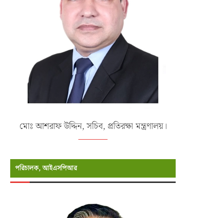
মোঃ আশরাফ উদ্দিন, সচিব, প্রতিরক্ষা মন্ত্রণালয়।
পরিচালক, আইএসপিআর