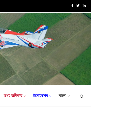
এক্সারসাইজ টাইগার লাইটনিং-২০২৬ এর উদ্বোধনী অনুষ্ঠান
তথ্য অধিকার
ইনোভেশন
বাংলা