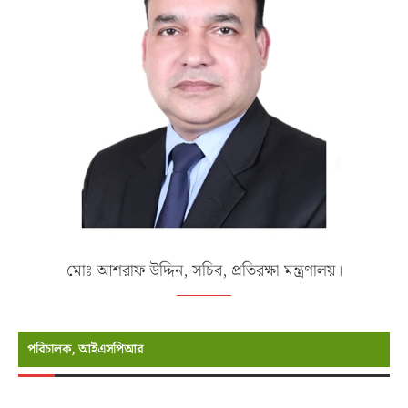
মোঃ আশরাফ উদ্দিন, সচিব, প্রতিরক্ষা মন্ত্রণালয়।
পরিচালক, আইএসপিআর