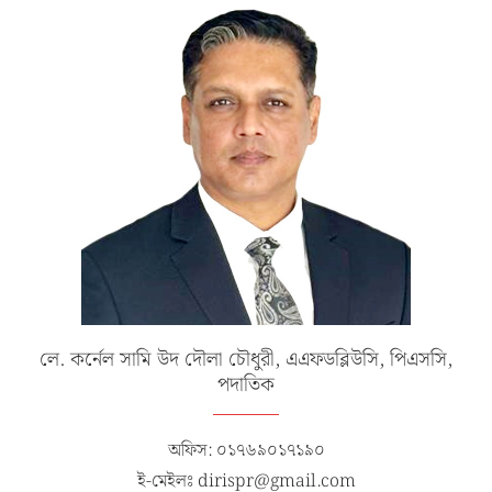
লে. কর্নেল সামি উদ দৌলা চৌধুরী, এএফডব্লিউসি, পিএসসি,
পদাতিক
অফিস: ০১৭৬৯০১৭১৯০
ই-মেইলঃ dirispr@gmail.com