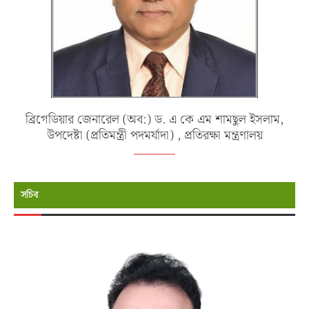
ব্রিগেডিয়ার জেনারেল (অব:) ড. এ কে এম শামছুল ইসলাম,
উপদেষ্টা (প্রতিমন্ত্রী পদমর্যাদা) , প্রতিরক্ষা মন্ত্রণালয়
সচিব