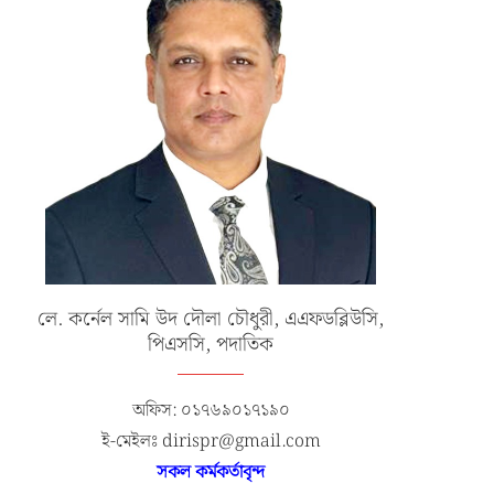
লে. কর্নেল সামি উদ দৌলা চৌধুরী, এএফডব্লিউসি,
পিএসসি, পদাতিক
অফিস: ০১৭৬৯০১৭১৯০
ই-মেইলঃ dirispr@gmail.com
সকল কর্মকর্তাবৃন্দ