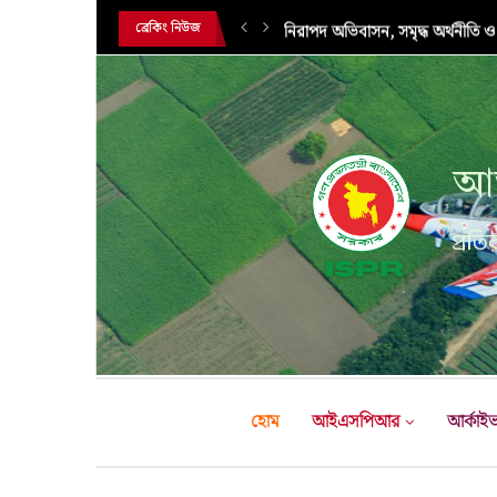
নিরাপদ অভিবাসন, সমৃদ্ধ অর্থনীতি ও
ব্রেকিং নিউজ
আন
প্রতির
হোম
আইএসপিআর
আর্কাই