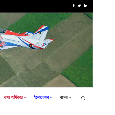
সেনাবাহিনী প্রধান কর্তৃক আর্মি ইন্টারন্যাশনাল ইসলামিক ইনস্টিটিউট (AIII
তথ্য অধিকার
ইনোভেশন
বাংলা