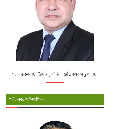
মোঃ আশরাফ উদ্দিন, সচিব, প্রতিরক্ষা মন্ত্রণালয়।
পরিচালক, আইএসপিআর