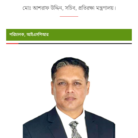
মোঃ আশরাফ উদ্দিন, সচিব, প্রতিরক্ষা মন্ত্রণালয়।
পরিচালক, আইএসপিআর