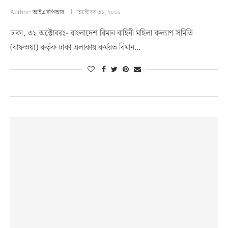
Author:
আইএসপিআর
অক্টোবর ৩১, ২০১৮
ঢাকা, ৩১ অক্টোবরঃ- বাংলাদেশ বিমান বাহিনী মহিলা কল্যাণ সমিতি
(বাফওয়া) কর্তৃক ঢাকা এলাকায় কর্মরত বিমান…