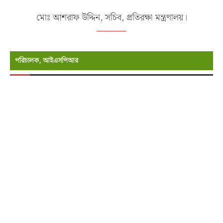
মোঃ আশরাফ উদ্দিন, সচিব, প্রতিরক্ষা মন্ত্রণালয়।
পরিচালক, আইএসপিআর