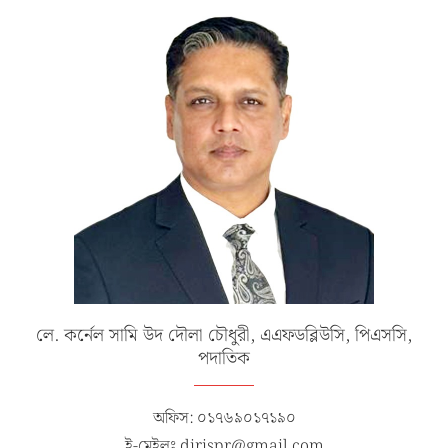
লে. কর্নেল সামি উদ দৌলা চৌধুরী, এএফডব্লিউসি, পিএসসি,
পদাতিক
অফিস: ০১৭৬৯০১৭১৯০
ই-মেইলঃ dirispr@gmail.com