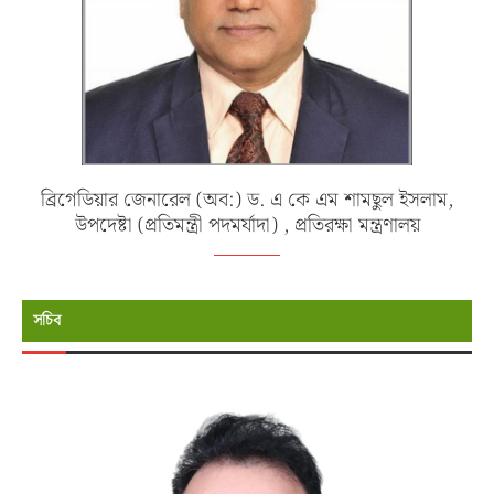
ব্রিগেডিয়ার জেনারেল (অব:) ড. এ কে এম শামছুল ইসলাম,
উপদেষ্টা (প্রতিমন্ত্রী পদমর্যাদা) , প্রতিরক্ষা মন্ত্রণালয়
সচিব