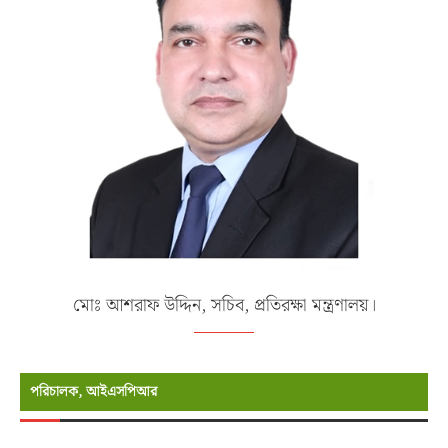
মোঃ আশরাফ উদ্দিন, সচিব, প্রতিরক্ষা মন্ত্রণালয়।
পরিচালক, আইএসপিআর