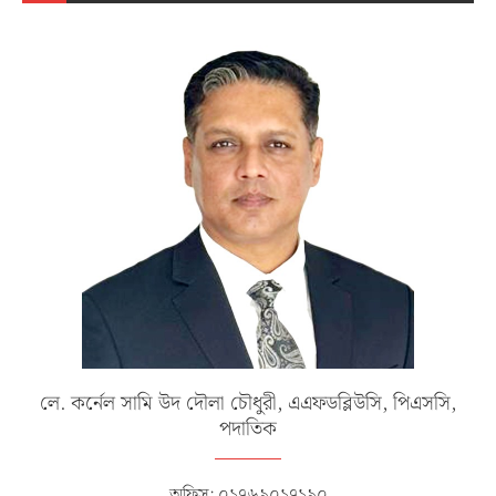
লে. কর্নেল সামি উদ দৌলা চৌধুরী, এএফডব্লিউসি, পিএসসি,
পদাতিক
অফিস: ০১৭৬৯০১৭১৯০