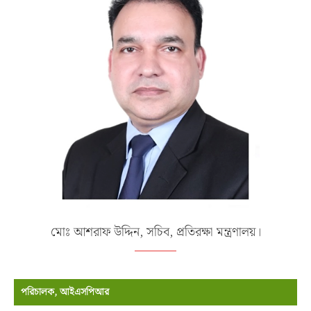
মোঃ আশরাফ উদ্দিন, সচিব, প্রতিরক্ষা মন্ত্রণালয়।
পরিচালক, আইএসপিআর