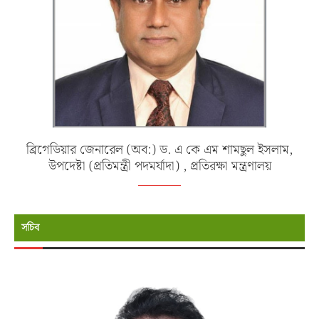
ব্রিগেডিয়ার জেনারেল (অব:) ড. এ কে এম শামছুল ইসলাম,
উপদেষ্টা (প্রতিমন্ত্রী পদমর্যাদা) , প্রতিরক্ষা মন্ত্রণালয়
সচিব