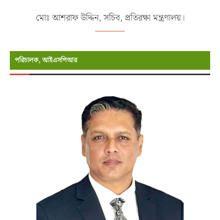
মোঃ আশরাফ উদ্দিন, সচিব, প্রতিরক্ষা মন্ত্রণালয়।
পরিচালক, আইএসপিআর