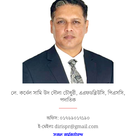
লে. কর্নেল সামি উদ দৌলা চৌধুরী, এএফডব্লিউসি, পিএসসি,
পদাতিক
অফিস: ০১৭৬৯০১৭১৯০
ই-মেইলঃ dirispr@gmail.com
সকল কর্মকর্তাবৃন্দ