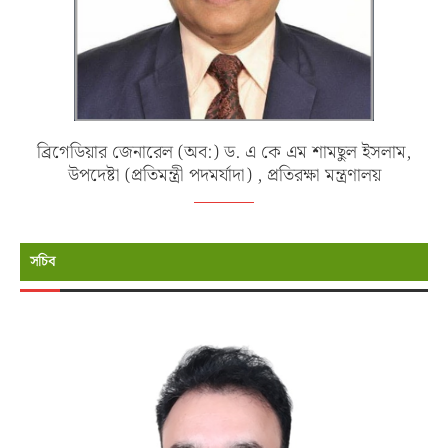
ব্রিগেডিয়ার জেনারেল (অব:) ড. এ কে এম শামছুল ইসলাম,
উপদেষ্টা (প্রতিমন্ত্রী পদমর্যাদা) , প্রতিরক্ষা মন্ত্রণালয়
সচিব