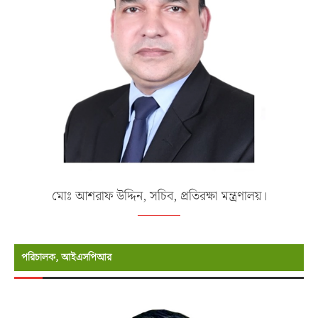
মোঃ আশরাফ উদ্দিন, সচিব, প্রতিরক্ষা মন্ত্রণালয়।
পরিচালক, আইএসপিআর