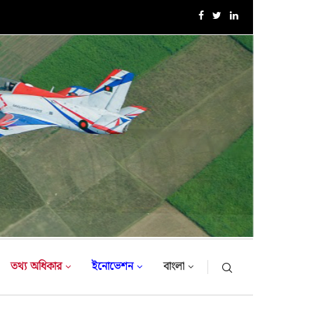
এক্সারসাইজ টাইগার লাইটনিং-২০২৬ এর উদ্বোধনী অনুষ্ঠান
তথ্য অধিকার
ইনোভেশন
বাংলা