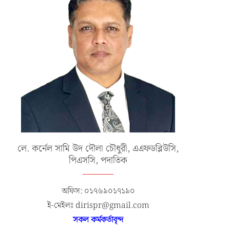
লে. কর্নেল সামি উদ দৌলা চৌধুরী, এএফডব্লিউসি,
পিএসসি, পদাতিক
অফিস: ০১৭৬৯০১৭১৯০
ই-মেইলঃ dirispr@gmail.com
সকল কর্মকর্তাবৃন্দ