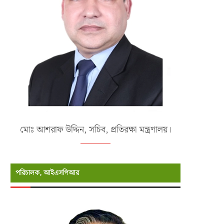
মোঃ আশরাফ উদ্দিন, সচিব, প্রতিরক্ষা মন্ত্রণালয়।
পরিচালক, আইএসপিআর