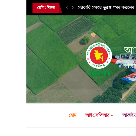
সরকারি সফরে তুরস্ক গমন করলেন সে
ব্রেকিং নিউজ
আন
প্রতির
হোম
আইএসপিআর
আর্কাই