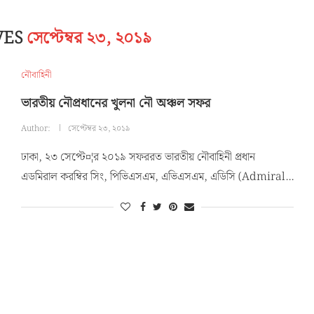
VES
সেপ্টেম্বর ২৩, ২০১৯
নৌবাহিনী
ভারতীয় নৌপ্রধানের খুলনা নৌ অঞ্চল সফর
Author:
সেপ্টেম্বর ২৩, ২০১৯
ঢাকা, ২৩ সেপ্টে¤¦র ২০১৯ সফররত ভারতীয় নৌবাহিনী প্রধান
এডমিরাল করম্বির সিং, পিভিএসএম, এভিএসএম, এডিসি (Admiral…