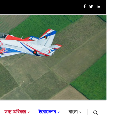
এক্সারসাইজ টাইগার লাইটনিং-২০২৬ এর উদ্বোধনী অনুষ্ঠান
তথ্য অধিকার
ইনোভেশন
বাংলা