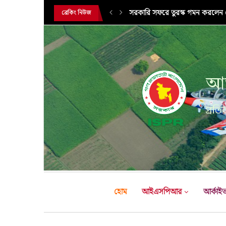
সরকারি সফরে তুরস্ক গমন করলেন সে
ব্রেকিং নিউজ
আন
প্রতির
হোম
আইএসপিআর
আর্কাই