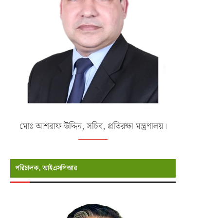
মোঃ আশরাফ উদ্দিন, সচিব, প্রতিরক্ষা মন্ত্রণালয়।
পরিচালক, আইএসপিআর