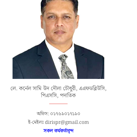
লে. কর্নেল সামি উদ দৌলা চৌধুরী, এএফডব্লিউসি,
পিএসসি, পদাতিক
অফিস: ০১৭৬৯০১৭১৯০
ই-মেইলঃ dirispr@gmail.com
সকল কর্মকর্তাবৃন্দ