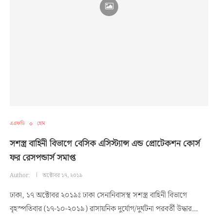
এএফডি
হোম
সশস্ত্র বাহিনী বিভাগে বেসিক এসিস্ট্যান্স এন্ড প্রোটেকশন কোর্স
ফর রেসপন্ডার্স সমাপ্ত
Author:
অক্টোবর ১৭, ২০১৯
ঢাকা, ১৭ অক্টোবর ২০১৯ঃ ঢাকা সেনানিবাসস্থ সশস্ত্র বাহিনী বিভাগে
বৃহস্পতিবার (১৭-১০-২০১৯) রাসায়নিক দুর্যোগ/দুর্ঘটনা পরবর্তী উদ্ধার…