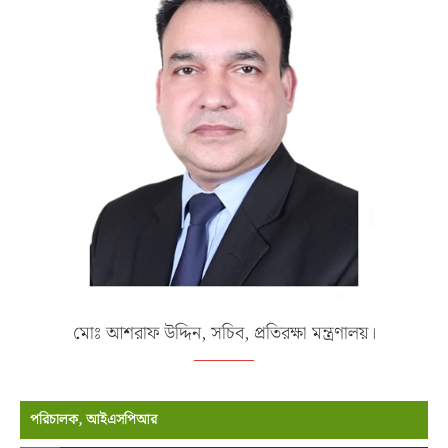
মোঃ আশরাফ উদ্দিন, সচিব, প্রতিরক্ষা মন্ত্রণালয়।
পরিচালক, আইএসপিআর