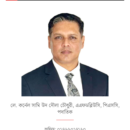
লে. কর্নেল সামি উদ দৌলা চৌধুরী, এএফডব্লিউসি, পিএসসি,
পদাতিক
অফিস: ০১৭৬৯০১৭১৯০