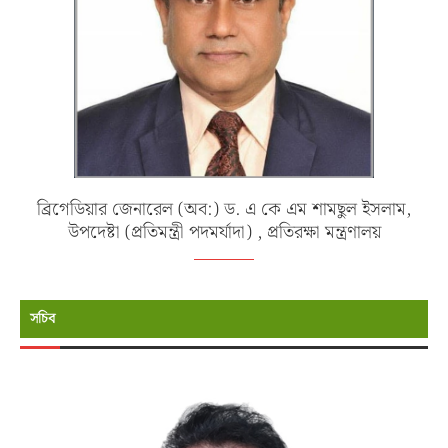
ব্রিগেডিয়ার জেনারেল (অব:) ড. এ কে এম শামছুল ইসলাম,
উপদেষ্টা (প্রতিমন্ত্রী পদমর্যাদা) , প্রতিরক্ষা মন্ত্রণালয়
সচিব