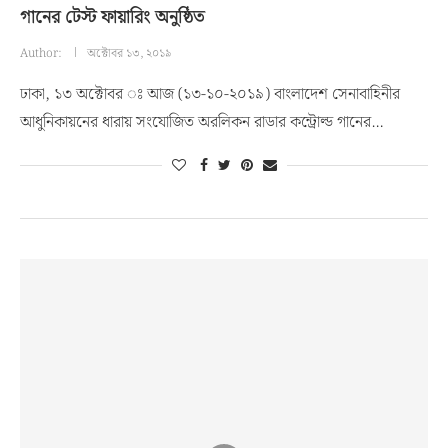
গানের টেস্ট ফায়ারিং অনুষ্ঠিত
Author:
অক্টোবর ১৩, ২০১৯
ঢাকা, ১৩ অক্টোবর ঃ আজ (১৩-১০-২০১৯) বাংলাদেশ সেনাবাহিনীর
আধুনিকায়নের ধারায় সংযোজিত অরলিকন রাডার কন্ট্রোল্ড গানের…