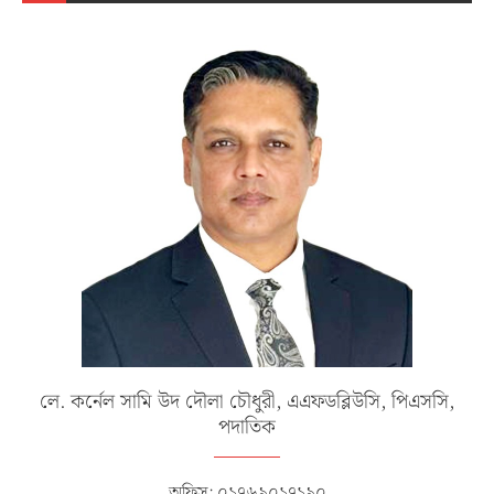
লে. কর্নেল সামি উদ দৌলা চৌধুরী, এএফডব্লিউসি, পিএসসি,
পদাতিক
অফিস: ০১৭৬৯০১৭১৯০