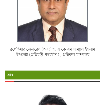
ব্রিগেডিয়ার জেনারেল (অব:) ড. এ কে এম শামছুল ইসলাম,
উপদেষ্টা (প্রতিমন্ত্রী পদমর্যাদা) , প্রতিরক্ষা মন্ত্রণালয়
সচিব