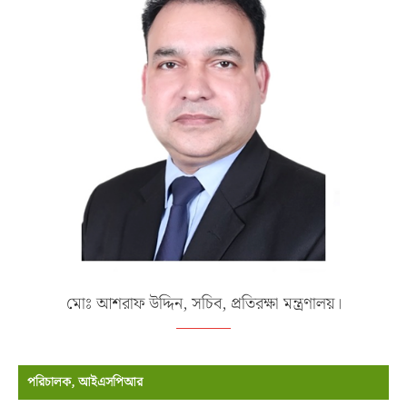
মোঃ আশরাফ উদ্দিন, সচিব, প্রতিরক্ষা মন্ত্রণালয়।
পরিচালক, আইএসপিআর