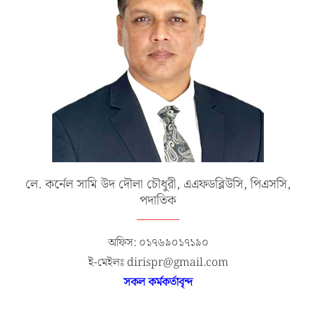
লে. কর্নেল সামি উদ দৌলা চৌধুরী, এএফডব্লিউসি, পিএসসি,
পদাতিক
অফিস: ০১৭৬৯০১৭১৯০
ই-মেইলঃ dirispr@gmail.com
সকল কর্মকর্তাবৃন্দ