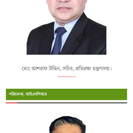
মোঃ আশরাফ উদ্দিন, সচিব, প্রতিরক্ষা মন্ত্রণালয়।
পরিচালক, আইএসপিআর