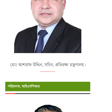
মোঃ আশরাফ উদ্দিন, সচিব, প্রতিরক্ষা মন্ত্রণালয়।
পরিচালক, আইএসপিআর