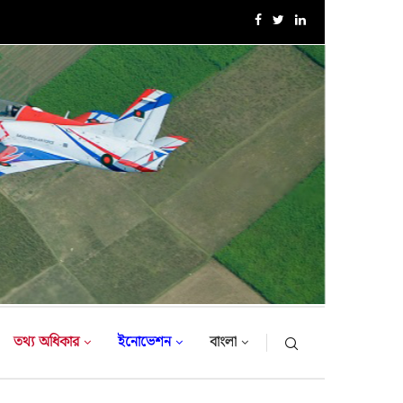
এক্সারসাইজ টাইগার লাইটনিং-২০২৬ এর উদ্বোধনী অনুষ্ঠান
তথ্য অধিকার
ইনোভেশন
বাংলা