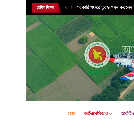
সরকারি সফরে তুরস্ক গমন করলেন সে
ব্রেকিং নিউজ
আন
প্রতির
হোম
আইএসপিআর
আর্কাই