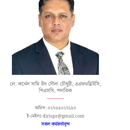
লে. কর্নেল সামি উদ দৌলা চৌধুরী, এএফডব্লিউসি,
পিএসসি, পদাতিক
অফিস: ০১৭৬৯০১৭১৯০
ই-মেইলঃ dirispr@gmail.com
সকল কর্মকর্তাবৃন্দ