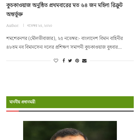
কুচকাওয়াজ অনুষ্ঠিত প্রথমবারের মত ৬৪ জন মহিলা রিক্রুট
অন্তর্ভূক্ত
Author:
নভেম্বর ২৫, ২০২০
শমশেরনগর (মৌলভীবাজার), ২৫ নভেম্বর:- বাংলাদেশ বিমান বাহিনীর
৪৮তম নব বিমানসেনা দলের প্রশিক্ষণ সমাপনী কুচকাওয়াজ বুধবার…
মাননীয় প্রধানমন্রী