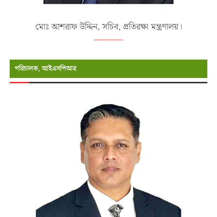
মোঃ আশরাফ উদ্দিন, সচিব, প্রতিরক্ষা মন্ত্রণালয়।
পরিচালক, আইএসপিআর