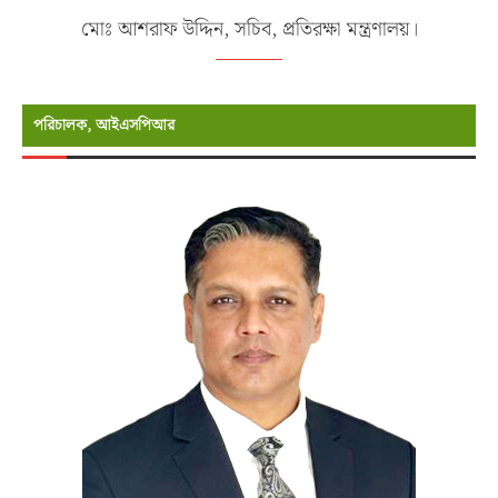
মোঃ আশরাফ উদ্দিন, সচিব, প্রতিরক্ষা মন্ত্রণালয়।
পরিচালক, আইএসপিআর