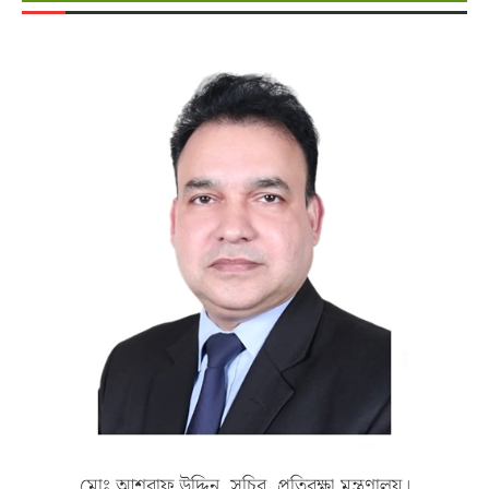
মোঃ আশরাফ উদ্দিন, সচিব, প্রতিরক্ষা মন্ত্রণালয়।