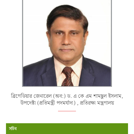
ব্রিগেডিয়ার জেনারেল (অব:) ড. এ কে এম শামছুল ইসলাম,
উপদেষ্টা (প্রতিমন্ত্রী পদমর্যাদা) , প্রতিরক্ষা মন্ত্রণালয়
সচিব