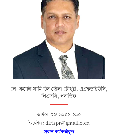
লে. কর্নেল সামি উদ দৌলা চৌধুরী, এএফডব্লিউসি,
পিএসসি, পদাতিক
অফিস: ০১৭৬৯০১৭১৯০
ই-মেইলঃ dirispr@gmail.com
সকল কর্মকর্তাবৃন্দ