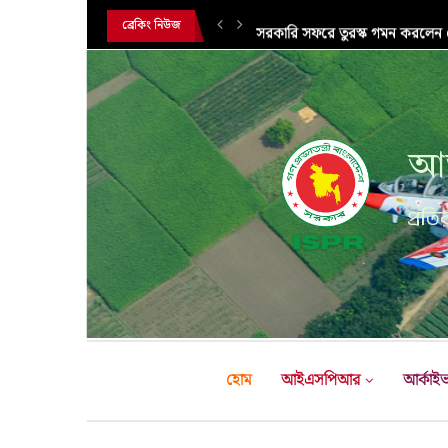
সরকারি সফরে তুরস্ক গমন করলেন সে
ব্রেকিং নিউজ
আন
প্রতির
হোম
আইএসপিআর
আর্কাই