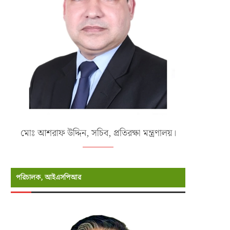
মোঃ আশরাফ উদ্দিন, সচিব, প্রতিরক্ষা মন্ত্রণালয়।
পরিচালক, আইএসপিআর