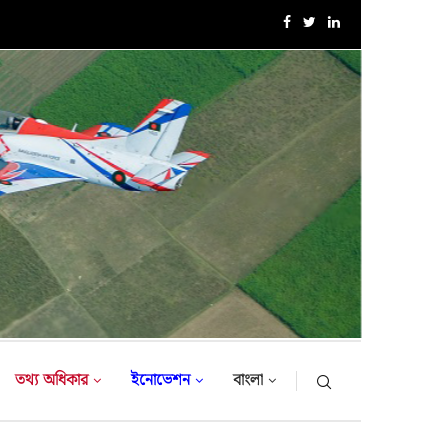
এক্সারসাইজ টাইগার লাইটনিং-২০২৬ এর উদ্বোধনী অনুষ্ঠান
তথ্য অধিকার
ইনোভেশন
বাংলা