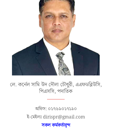
লে. কর্নেল সামি উদ দৌলা চৌধুরী, এএফডব্লিউসি,
পিএসসি, পদাতিক
অফিস: ০১৭৬৯০১৭১৯০
ই-মেইলঃ dirispr@gmail.com
সকল কর্মকর্তাবৃন্দ