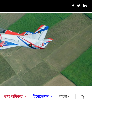
এক্সারসাইজ টাইগার লাইটনিং-২০২৬ এর উদ্বোধনী অনুষ্ঠান
তথ্য অধিকার
ইনোভেশন
বাংলা