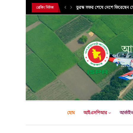
সরকারি সফরে তুরস্ক গমন করলেন সে
ব্রেকিং নিউজ
আন
প্রতির
হোম
আইএসপিআর
আর্কাই