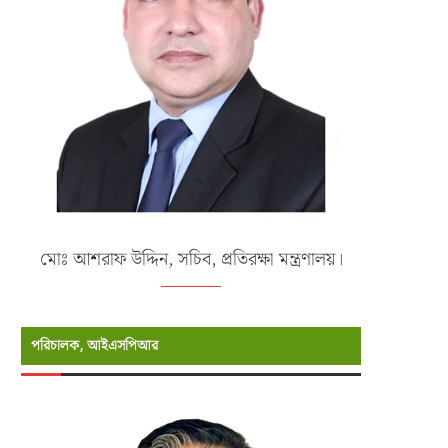
মোঃ আশরাফ উদ্দিন, সচিব, প্রতিরক্ষা মন্ত্রণালয়।
পরিচালক, আইএসপিআর