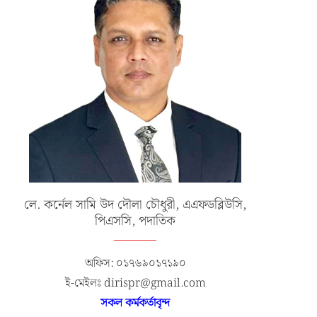
লে. কর্নেল সামি উদ দৌলা চৌধুরী, এএফডব্লিউসি,
পিএসসি, পদাতিক
অফিস: ০১৭৬৯০১৭১৯০
ই-মেইলঃ dirispr@gmail.com
সকল কর্মকর্তাবৃন্দ