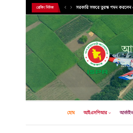
সরকারি সফরে তুরস্ক গমন করলেন সে
ব্রেকিং নিউজ
আন
প্রতির
হোম
আইএসপিআর
আর্কাই