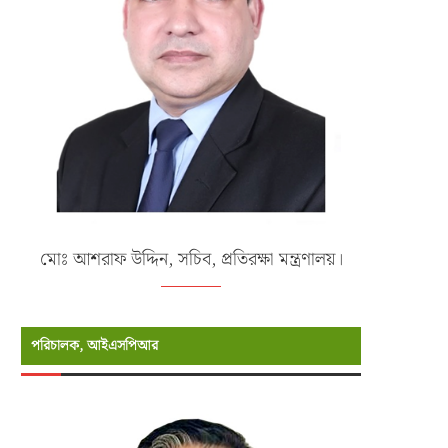
মোঃ আশরাফ উদ্দিন, সচিব, প্রতিরক্ষা মন্ত্রণালয়।
পরিচালক, আইএসপিআর