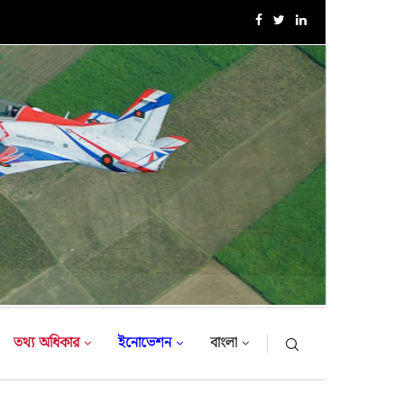
এক্সারসাইজ টাইগার লাইটনিং-২০২৬ এর উদ্বোধনী অনুষ্ঠান
তথ্য অধিকার
ইনোভেশন
বাংলা