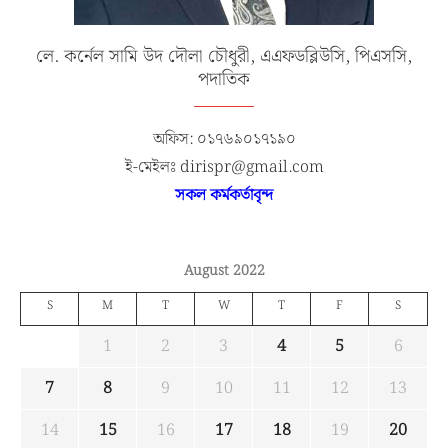
লে. কর্নেল সামি উদ দৌলা চৌধুরী, এএফডব্লিউসি, পিএসসি,
পদাতিক
অফিস: ০১৭৬৯০১৭১৯০
ই-মেইলঃ dirispr@gmail.com
সকল কর্মকর্তাবৃন্দ
August 2022
S
M
T
W
T
F
S
1
2
3
4
5
6
7
8
9
10
11
12
13
14
15
16
17
18
19
20