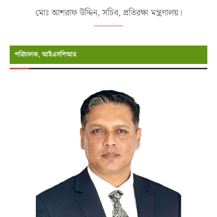
মোঃ আশরাফ উদ্দিন, সচিব, প্রতিরক্ষা মন্ত্রণালয়।
পরিচালক, আইএসপিআর