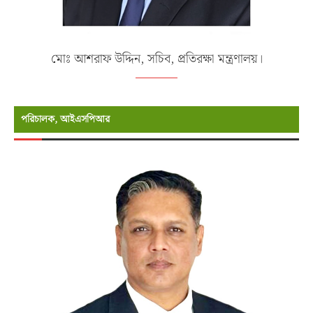
মোঃ আশরাফ উদ্দিন, সচিব, প্রতিরক্ষা মন্ত্রণালয়।
পরিচালক, আইএসপিআর