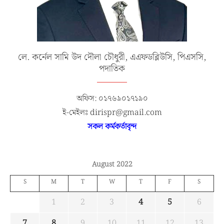
লে. কর্নেল সামি উদ দৌলা চৌধুরী, এএফডব্লিউসি, পিএসসি,
পদাতিক
অফিস: ০১৭৬৯০১৭১৯০
ই-মেইলঃ dirispr@gmail.com
সকল কর্মকর্তাবৃন্দ
August 2022
S
M
T
W
T
F
S
1
2
3
4
5
6
7
8
9
10
11
12
13