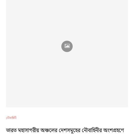
নৌবাহিনী
ভারত মহাসাগরীয় অঞ্চলের দেশসমূহের নৌবাহিনীর অংশগ্রহণে