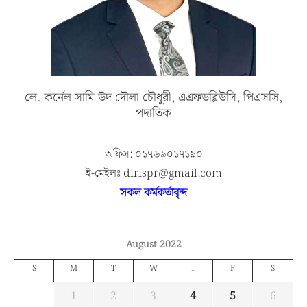
লে. কর্নেল সামি উদ দৌলা চৌধুরী, এএফডব্লিউসি, পিএসসি,
পদাতিক
অফিস: ০১৭৬৯০১৭১৯০
ই-মেইলঃ dirispr@gmail.com
সকল কর্মকর্তাবৃন্দ
August 2022
S
M
T
W
T
F
S
1
2
3
4
5
6