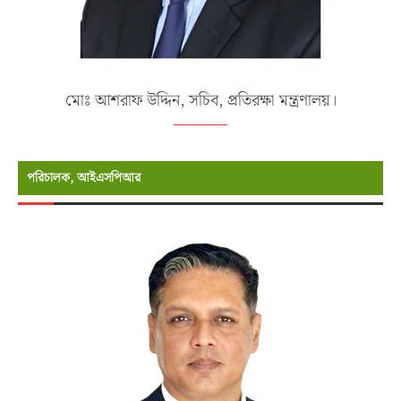
মোঃ আশরাফ উদ্দিন, সচিব, প্রতিরক্ষা মন্ত্রণালয়।
পরিচালক, আইএসপিআর