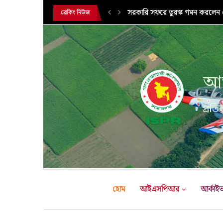
সরকারি সফরে তুরস্ক গমন করলেন সে
ব্রেকিং নিউজ
আন
প্রতির
হোম
আইএসপিআর
আর্কাই