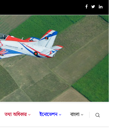
এক্সারসাইজ টাইগার লাইটনিং-২০২৬ এর উদ্বোধনী অনুষ্ঠান
তথ্য অধিকার
ইনোভেশন
বাংলা