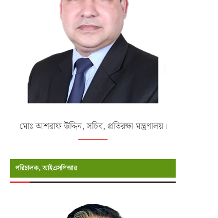
মোঃ আশরাফ উদ্দিন, সচিব, প্রতিরক্ষা মন্ত্রণালয়।
পরিচালক, আইএসপিআর