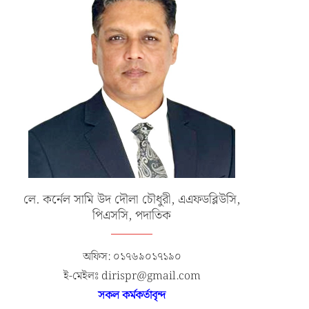
লে. কর্নেল সামি উদ দৌলা চৌধুরী, এএফডব্লিউসি,
পিএসসি, পদাতিক
অফিস: ০১৭৬৯০১৭১৯০
ই-মেইলঃ dirispr@gmail.com
সকল কর্মকর্তাবৃন্দ