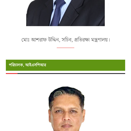
মোঃ আশরাফ উদ্দিন, সচিব, প্রতিরক্ষা মন্ত্রণালয়।
পরিচালক, আইএসপিআর