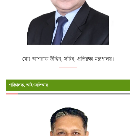
মোঃ আশরাফ উদ্দিন, সচিব, প্রতিরক্ষা মন্ত্রণালয়।
পরিচালক, আইএসপিআর