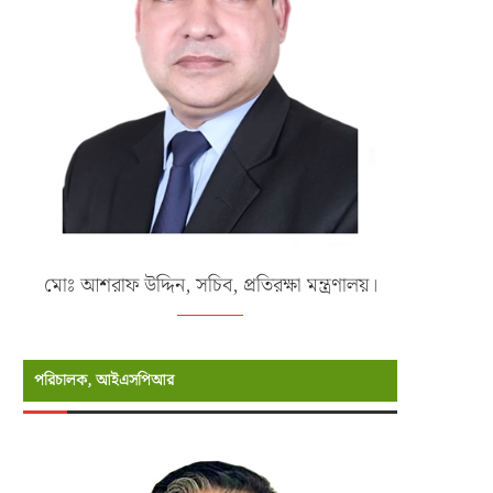
মোঃ আশরাফ উদ্দিন, সচিব, প্রতিরক্ষা মন্ত্রণালয়।
পরিচালক, আইএসপিআর