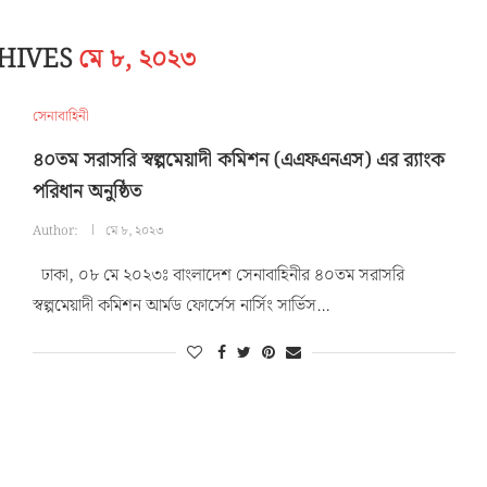
CHIVES
মে ৮, ২০২৩
সেনাবাহিনী
৪০তম সরাসরি স্বল্পমেয়াদী কমিশন (এএফএনএস) এর র‌্যাংক
পরিধান অনুষ্ঠিত
Author:
মে ৮, ২০২৩
ঢাকা, ০৮ মে ২০২৩ঃ বাংলাদেশ সেনাবাহিনীর ৪০তম সরাসরি
স্বল্পমেয়াদী কমিশন আর্মড ফোর্সেস নার্সিং সার্ভিস…