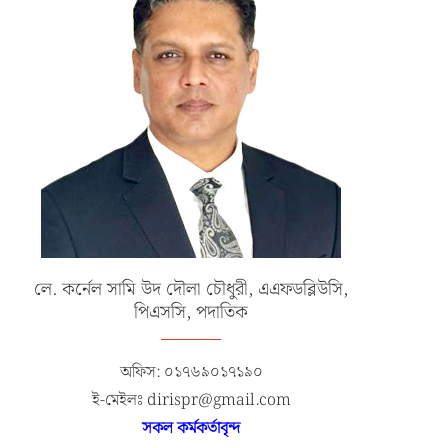
লে. কর্নেল সামি উদ দৌলা চৌধুরী, এএফডব্লিউসি,
পিএসসি, পদাতিক
অফিস: ০১৭৬৯০১৭১৯০
ই-মেইলঃ dirispr@gmail.com
সকল কর্মকর্তাবৃন্দ