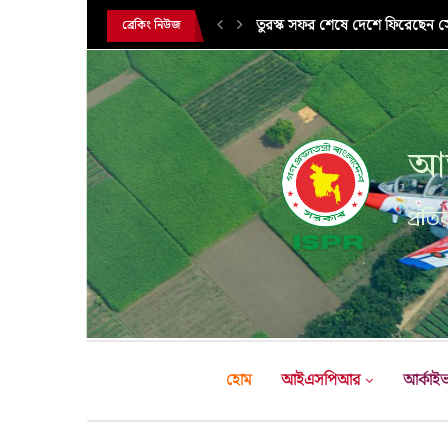
সরকারি সফরে তুরস্ক গমন করলেন সে
ব্রেকিং নিউজ
আন
প্রতির
হোম
আইএসপিআর
আর্কাই