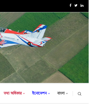
এক্সারসাইজ টাইগার লাইটনিং-২০২৬ এর উদ্বোধনী অনুষ্ঠান
তথ্য অধিকার
ইনোভেশন
বাংলা