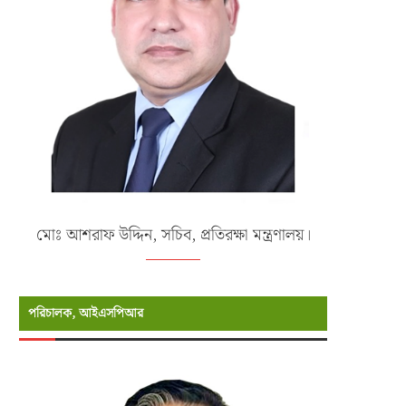
মোঃ আশরাফ উদ্দিন, সচিব, প্রতিরক্ষা মন্ত্রণালয়।
পরিচালক, আইএসপিআর