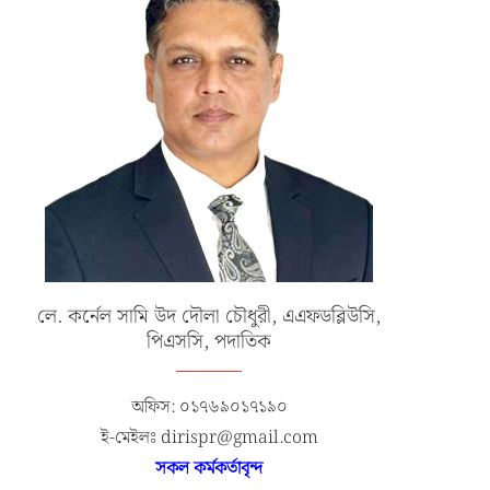
লে. কর্নেল সামি উদ দৌলা চৌধুরী, এএফডব্লিউসি,
পিএসসি, পদাতিক
অফিস: ০১৭৬৯০১৭১৯০
ই-মেইলঃ dirispr@gmail.com
সকল কর্মকর্তাবৃন্দ