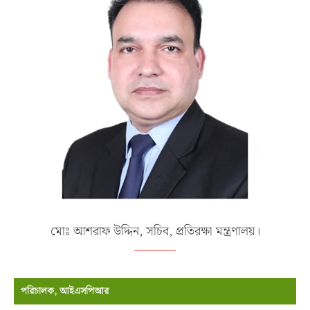
মোঃ আশরাফ উদ্দিন, সচিব, প্রতিরক্ষা মন্ত্রণালয়।
পরিচালক, আইএসপিআর