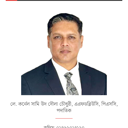
লে. কর্নেল সামি উদ দৌলা চৌধুরী, এএফডব্লিউসি, পিএসসি,
পদাতিক
অফিস: ০১৭৬৯০১৭১৯০