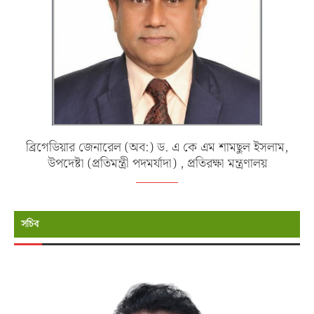
ব্রিগেডিয়ার জেনারেল (অব:) ড. এ কে এম শামছুল ইসলাম,
উপদেষ্টা (প্রতিমন্ত্রী পদমর্যাদা) , প্রতিরক্ষা মন্ত্রণালয়
সচিব