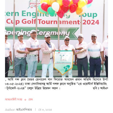
আন্তঃবাহিনী সংস্থা
হোম
Author:
আইএসপিআর
মে ৩, ২০২৪