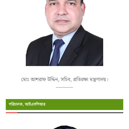
মোঃ আশরাফ উদ্দিন, সচিব, প্রতিরক্ষা মন্ত্রণালয়।
পরিচালক, আইএসপিআর