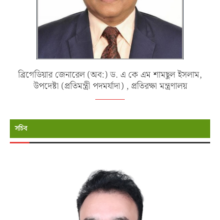
ব্রিগেডিয়ার জেনারেল (অব:) ড. এ কে এম শামছুল ইসলাম,
উপদেষ্টা (প্রতিমন্ত্রী পদমর্যাদা) , প্রতিরক্ষা মন্ত্রণালয়
সচিব