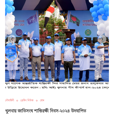
নৌবাহিনী
ব্রেকিং নিউজ
হোম
খুলনায় জাতিসংঘ শান্তিরক্ষী দিবস-২০২৪ উদযাপিত