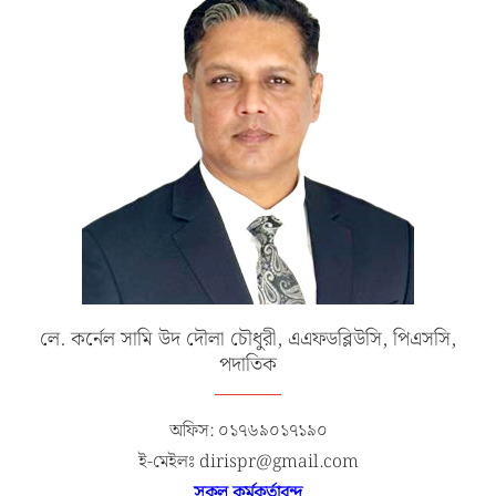
লে. কর্নেল সামি উদ দৌলা চৌধুরী, এএফডব্লিউসি, পিএসসি,
পদাতিক
অফিস: ০১৭৬৯০১৭১৯০
ই-মেইলঃ dirispr@gmail.com
সকল কর্মকর্তাবৃন্দ