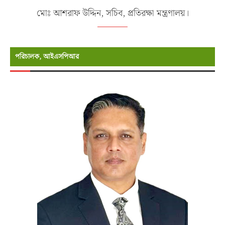
মোঃ আশরাফ উদ্দিন, সচিব, প্রতিরক্ষা মন্ত্রণালয়।
পরিচালক, আইএসপিআর