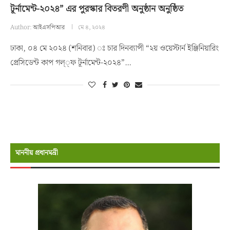
টূর্নামেন্ট-২০২৪” এর পুরস্কার বিতরণী অনুষ্ঠান অনুষ্ঠিত
Author:
আইএসপিআর
মে ৪, ২০২৪
ঢাকা, ০৪ মে ২০২৪ (শনিবার) ঃ চার দিনব্যাপী “২য় ওয়েস্টার্ন ইঞ্জিনিয়ারিং
প্রেসিডেন্ট কাপ গল্্ফ টূর্নামেন্ট-২০২৪”…
মাননীয় প্রধানমন্রী