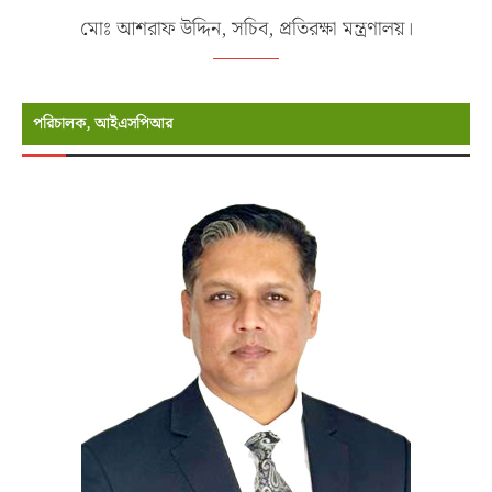
মোঃ আশরাফ উদ্দিন, সচিব, প্রতিরক্ষা মন্ত্রণালয়।
পরিচালক, আইএসপিআর