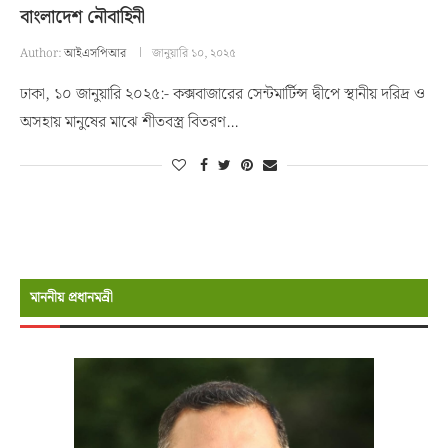
বাংলাদেশ নৌবাহিনী
Author:
আইএসপিআর
জানুয়ারি ১০, ২০২৫
ঢাকা, ১০ জানুয়ারি ২০২৫:- কক্সবাজারের সেন্টমার্টিন্স দ্বীপে স্থানীয় দরিদ্র ও
অসহায় মানুষের মাঝে শীতবস্ত্র বিতরণ…
মাননীয় প্রধানমন্রী