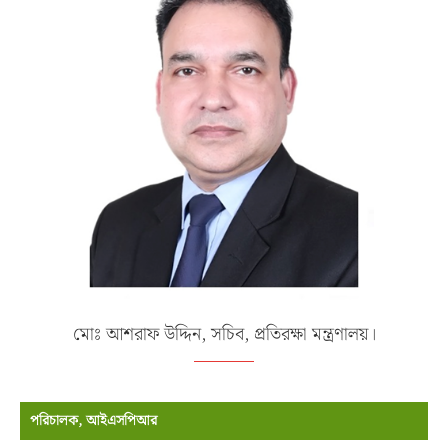
মোঃ আশরাফ উদ্দিন, সচিব, প্রতিরক্ষা মন্ত্রণালয়।
পরিচালক, আইএসপিআর