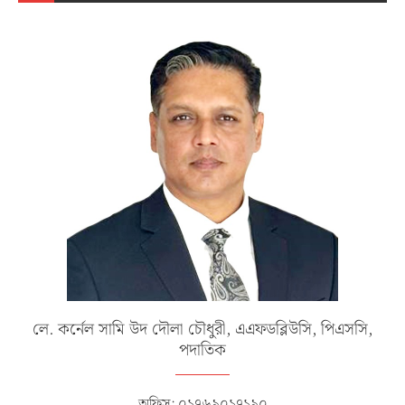
লে. কর্নেল সামি উদ দৌলা চৌধুরী, এএফডব্লিউসি, পিএসসি,
পদাতিক
অফিস: ০১৭৬৯০১৭১৯০