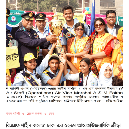
বিমান বাহিনী
ব্রেকিং নিউজ
হোম
বিএএফ শাহীন কলেজ ঢাকা এর ৫২তম আন্তঃহাউজবার্ষিক ক্রীড়া