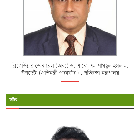
ব্রিগেডিয়ার জেনারেল (অব:) ড. এ কে এম শামছুল ইসলাম,
উপদেষ্টা (প্রতিমন্ত্রী পদমর্যাদা) , প্রতিরক্ষা মন্ত্রণালয়
সচিব