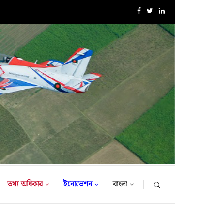
এক্সারসাইজ টাইগার লাইটনিং-২০২৬ এর উদ্বোধনী অনুষ্ঠান
তথ্য অধিকার
ইনোভেশন
বাংলা