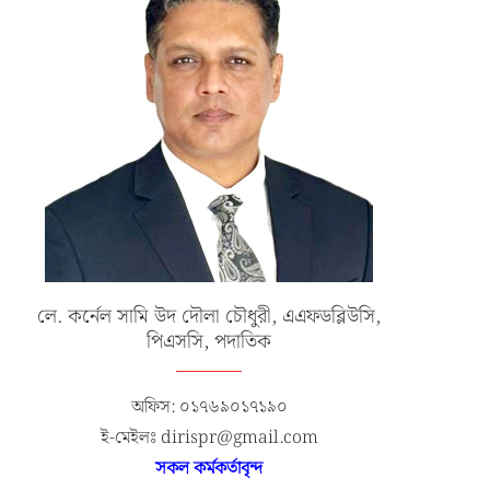
লে. কর্নেল সামি উদ দৌলা চৌধুরী, এএফডব্লিউসি,
পিএসসি, পদাতিক
অফিস: ০১৭৬৯০১৭১৯০
ই-মেইলঃ dirispr@gmail.com
সকল কর্মকর্তাবৃন্দ