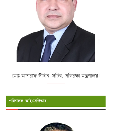
মোঃ আশরাফ উদ্দিন, সচিব, প্রতিরক্ষা মন্ত্রণালয়।
পরিচালক, আইএসপিআর